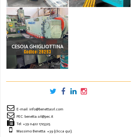
MECC.A FRIZIONE
PNEUMATICA,
CESOIA GHIGLIOTTINA
Codice: 28293
COLGAR MOD. CM 206
CARATTERISTICHE
TECNICHE MARCA: COLGAR
MODELLO: CM 206
MATRICOLA: 8104/120/A142
E-mail:
info@benettasrl.com
S
PEC:
benetta.srl@pec.it
Tel:
+39 0422 1725325
Massimo Benetta: +39
(clicca qui)
.