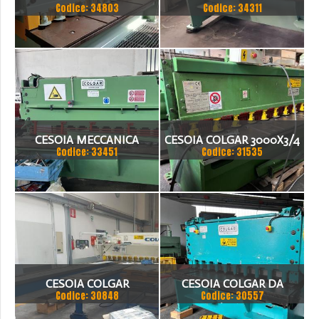
Codice: 34803
Codice: 34311
COLGAR IDRAULICA CM
COLGAR C205
3006
CESOIA MECCANICA
CESOIA COLGAR 3000X3/4
Codice: 33451
Codice: 31535
COLGAR
MOD.C303 FRIZIONE
PNEUMATICA, INCAVO 500,
PREMILAMIERA IDRAULICI
CESOIA COLGAR
CESOIA COLGAR DA
Codice: 30848
Codice: 30557
2000X6/8 MOD C208