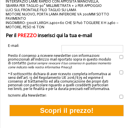
INTERSPAZIO LAME RAPIDO CON APPOSITA MANOVELLA,
SBARRA PER TAGLIO 90° MILLIMETRATA + 2 PER APPOGGIO
LUCI SUL FRONTALE FILO TAGLIO SU LAMA
MOTORE NUOVO, PORTA LAMA INFERIORE VA 200MM SOTTO
PAVIMENTO
INGOMBRO: 5100X LARGH.2400+60 CHE SI Può TOGLIERE X H 2460 –
MOTORE, PESO 16 TON
Per il
PREZZO
inserisci qui la tua e-mail
E-mail:
Presto il consenso a ricevere newsletter con informazioni
promozionali all'indirizzo mail riportato sopra in questo modulo
di contatto
(potrai sempre revocare il tuo consenso in qualsiasi momento
:
come indicato nella nostra informativa Privacy)
* Il sottoscritto dichiara di aver ricevuto completa informativa ai
sensi dell'art. 13 del Regolamento UE 2016/679 ed esprime il
consenso al trattamento ed alla comunicazione dei propri dati
personali con particolare riguardo a quelli cosiddetti particolari
nei limiti, per le finalità e per la durata precisati nell'informativa.
Iscrivimi alla Newsletter: