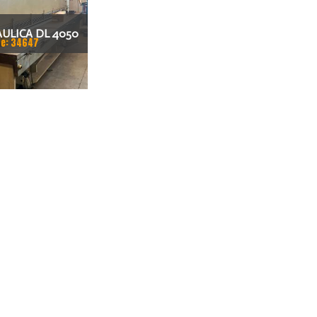
AULICA DL 4050
e: 34647
4X200