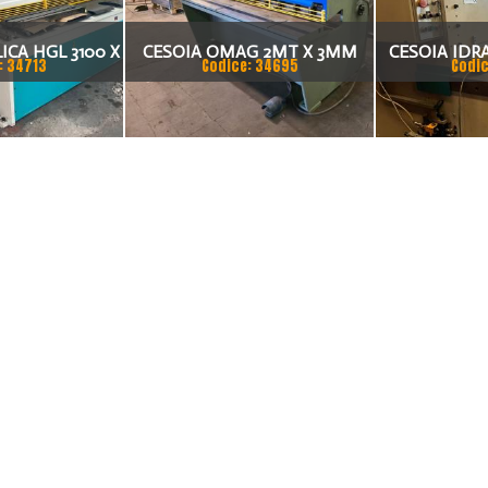
ICA HGL 3100 X
CESOIA OMAG 2MT X 3MM
CESOIA IDR
: 34713
Codice: 34695
Codic
MM
REVISIONATA
X