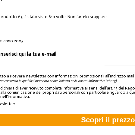
 prodotto è già stato visto 610 volte! Non fartelo scappare!
m anno 2005
inserisci qui la tua e-mail
nso a ricevere newsletter con informazioni promozionali all'indirizzo mai
:
tuo consenso in qualsiasi momento come indicato nella nostra informativa Privacy)
o dichiara di aver ricevuto completa informativa ai sensi dell'art. 13 del 
lla comunicazione dei propri dati personali con particolare riguardo a quelli c
 nell'informativa.
wsletter: