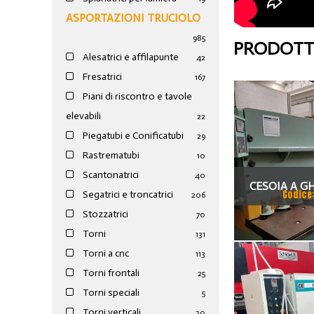
ASPORTAZIONI TRUCIOLO
985
PRODOTTI
Alesatrici e affilapunte
42
Fresatrici
167
Piani di riscontro e tavole
elevabili
22
Piegatubi e Conificatubi
29
Rastrematubi
10
Scantonatrici
40
CESOIA A G
Codice
Segatrici e troncatrici
206
COLGAR IDRAU
Stozzatrici
70
Torni
131
Torni a cnc
113
Torni frontali
25
Torni speciali
5
Torni verticali
20