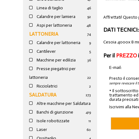
Linea di taglio
46
Calandre per lamiera
Affrettati! Questo
92
Aspi per lattoneria
48
DATI TECNICI:
LATTONERIA
74
Cesoia 4000x 8 m
Calandre per lattoneria
9
Cantilever
5
Per il
PREZZO
Macchine per edilizia
36
E-mail:
Presse piegatrici per
lattoneria
22
Presto il conse
sempre revocare il 
Ricciolatrici
2
* Il sottoscritt
SALDATURA
trattamento ed a
273
durata precisati
Altre macchine per Saldatura
Iscrivimi alla Ne
Banchi di giunzione
4
19
Isole robotizzate
11
Laser
60
Ossitaglio
4