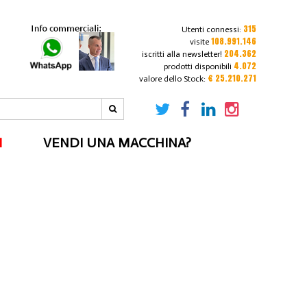
315
Utenti connessi:
108.991.146
visite
204.362
iscritti alla newsletter!
4.072
prodotti disponibili
€ 25.210.271
valore dello Stock:
I
VENDI UNA MACCHINA?