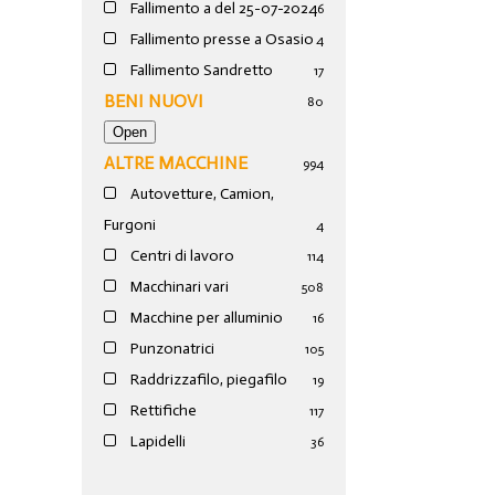
Fallimento a del 25-07-2024
6
Fallimento presse a Osasio
4
Fallimento Sandretto
17
BENI NUOVI
80
ALTRE MACCHINE
994
Autovetture, Camion,
Furgoni
4
Centri di lavoro
114
Macchinari vari
508
Macchine per alluminio
16
Punzonatrici
105
Raddrizzafilo, piegafilo
19
Rettifiche
117
Lapidelli
36