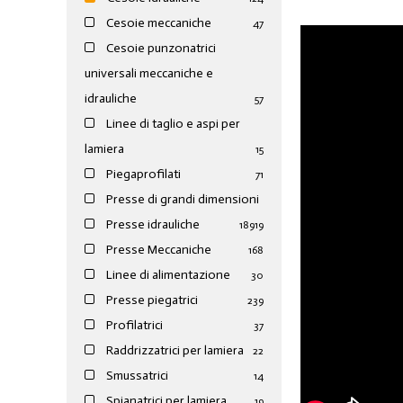
Cesoie meccaniche
47
Cesoie punzonatrici
universali meccaniche e
idrauliche
57
Linee di taglio e aspi per
lamiera
15
Piegaprofilati
71
Presse di grandi dimensioni
Presse idrauliche
189
19
Presse Meccaniche
168
Linee di alimentazione
30
Presse piegatrici
239
Profilatrici
37
Raddrizzatrici per lamiera
22
Smussatrici
14
Spianatrici per lamiera
19