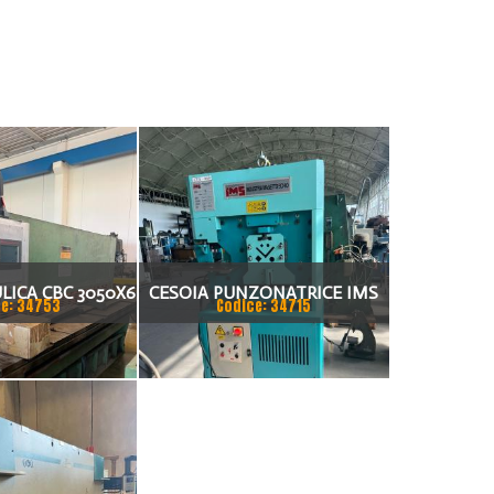
LICA CBC 3050X6
CESOIA PUNZONATRICE IMS
e: 34753
Codice: 34715
HY 36 VA