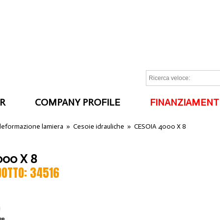
R
COMPANY PROFILE
FINANZIAMENT
I
 deformazione lamiera
»
Cesoie idrauliche
»
CESOIA 4000 X 8
000 X 8
DOTTO: 34516