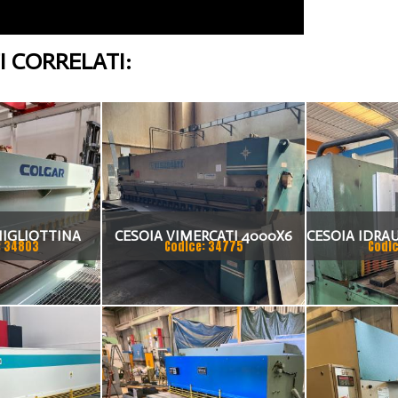
 CORRELATI:
HIGLIOTTINA
CESOIA VIMERCATI 4000X6
CESOIA IDRAU
: 34803
Codice: 34775
Codic
LICA CM 3006