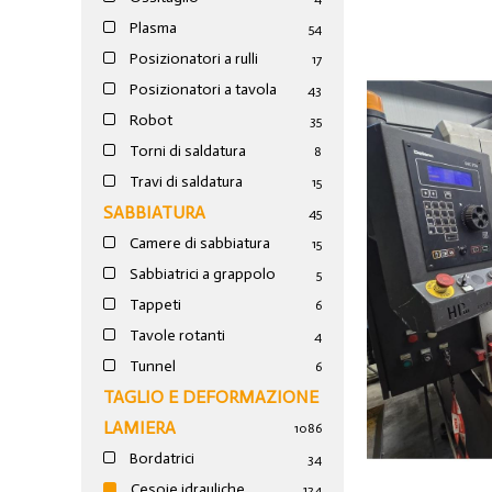
Plasma
54
Posizionatori a rulli
17
Posizionatori a tavola
43
Robot
35
Torni di saldatura
8
Travi di saldatura
15
SABBIATURA
45
Camere di sabbiatura
15
Sabbiatrici a grappolo
5
Tappeti
6
Tavole rotanti
4
Tunnel
6
TAGLIO E DEFORMAZIONE
LAMIERA
1086
Bordatrici
34
Cesoie idrauliche
124