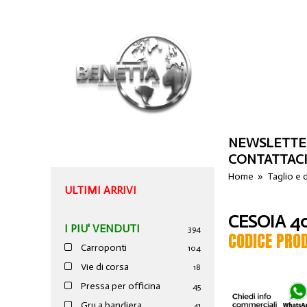
NEWSLETTE
CONTATTAC
Home
»
Taglio e
ULTIMI ARRIVI
CESOIA 4
I PIU' VENDUTI
394
CODICE PRO
Carroponti
104
Vie di corsa
18
Pressa per officina
45
Gru a bandiera
41