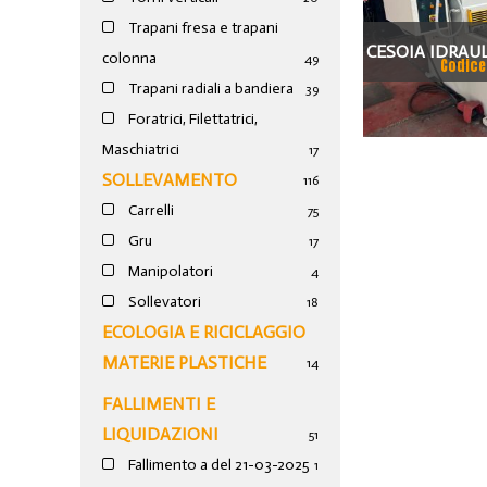
Trapani fresa e trapani
CESOIA IDRAUL
colonna
49
Codice
8
Trapani radiali a bandiera
39
Foratrici, Filettatrici,
Maschiatrici
17
SOLLEVAMENTO
116
Carrelli
75
Gru
17
Manipolatori
4
Sollevatori
18
ECOLOGIA E RICICLAGGIO
MATERIE PLASTICHE
14
FALLIMENTI E
LIQUIDAZIONI
51
Fallimento a del 21-03-2025
1