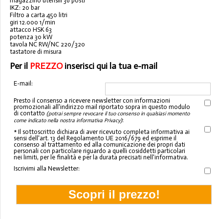
magazzino utensili 36 posti
IKZ: 20 bar
Filtro a carta 450 litri
giri 12.000 1/min
attacco HSK 63
potenza 30 kW
tavola NC RW/NC 220/320
tastatore di misura
Per il
PREZZO
inserisci qui la tua e-mail
E-mail:
Presto il consenso a ricevere newsletter con informazioni
promozionali all'indirizzo mail riportato sopra in questo modulo
di contatto
(potrai sempre revocare il tuo consenso in qualsiasi momento
:
come indicato nella nostra informativa Privacy)
* Il sottoscritto dichiara di aver ricevuto completa informativa ai
sensi dell'art. 13 del Regolamento UE 2016/679 ed esprime il
consenso al trattamento ed alla comunicazione dei propri dati
personali con particolare riguardo a quelli cosiddetti particolari
nei limiti, per le finalità e per la durata precisati nell'informativa.
Iscrivimi alla Newsletter: