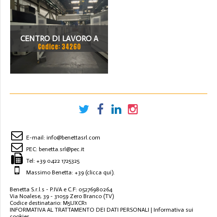
CENTRO DI LAVORO A
Codice: 34260
PORTALE CNC
E-mail:
info@benettasrl.com
PEC:
benetta.srl@pec.it
Tel:
+39 0422 1725325
Massimo Benetta: +39
(clicca qui)
.
Benetta S.r.l.s - P.IVA e C.F: 05276980264
Via Noalese, 39 - 31059 Zero Branco (TV)
Codice destinatario: M5UXCR1
INFORMATIVA AL TRATTAMENTO DEI DATI PERSONALI
|
Informativa sui
cookies