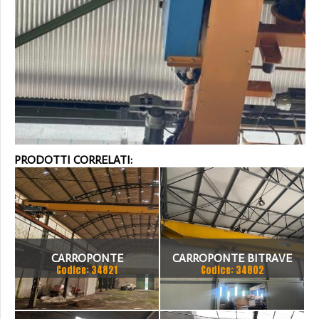
PRODOTTI CORRELATI:
CARROPONTE
CARROPONTE BITRAVE
Codice: 34821
Codice: 34802
MONOTRAVE DEMAG 5
MELONI 10 TON
TON SCARTAMENTO 16190
SCARTAMENTO 18875 MM