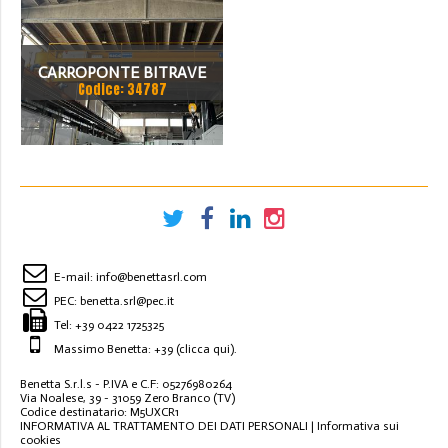
CARROPONTE BITRAVE
Codice: 34787
SICC 30 TON
SCARTAMENTO 14000 MM
ANNO 2015
E-mail:
info@benettasrl.com
PEC:
benetta.srl@pec.it
Tel:
+39 0422 1725325
Massimo Benetta: +39
(clicca qui)
.
Benetta S.r.l.s - P.IVA e C.F: 05276980264
Via Noalese, 39 - 31059 Zero Branco (TV)
Codice destinatario: M5UXCR1
INFORMATIVA AL TRATTAMENTO DEI DATI PERSONALI
|
Informativa sui
cookies