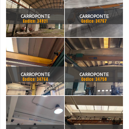
CARROPONTE
CARROPONTE
Codice: 34821
Codice: 34767
MONOTRAVE DEMAG 5
MONOTRAVE OMIS 5 TON
TON SCARTAMENTO 16190
SCARTAMENTO 7280MM
MM
ANNO
CARROPONTE
CARROPONTE
Codice: 34764
Codice: 34758
MONOTRAVE MARTE 3.2
MONOTRAVE BONFANTI 5
TON SCARTAMENTO18350
TON SCARTAMENTO 18690
MM ANNO 2007
MM ANNO 1999