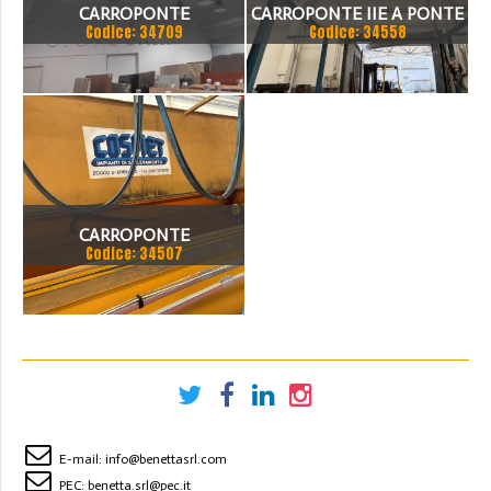
CARROPONTE
CARROPONTE IIE A PONTE
Codice: 34709
Codice: 34558
MONOTRAVE TECNOCAM 2
MONOTRAVE IN
TON
PROFILATO CON CARRO
PARANCO ELETTRICO A
FUNE
CARROPONTE
Codice: 34507
MONOTRAVE COSMET
SCARTAMENTO 15500 MM
PORTATA 3.2 TON
E-mail:
info@benettasrl.com
PEC:
benetta.srl@pec.it