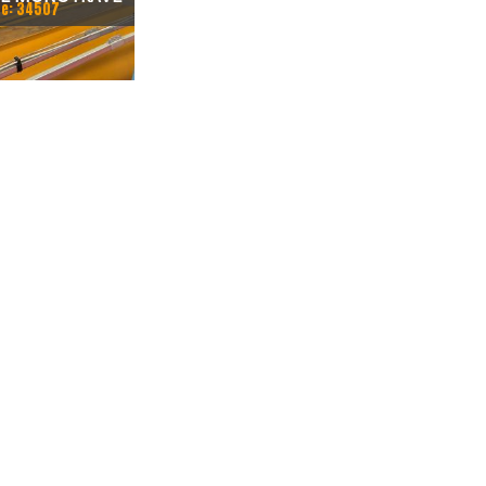
e: 34507
RTAMENTO 15500
ATA 3.2 TON