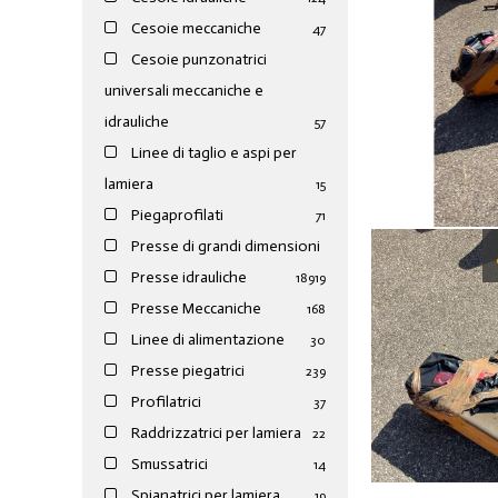
Cesoie meccaniche
47
Cesoie punzonatrici
universali meccaniche e
idrauliche
57
Linee di taglio e aspi per
lamiera
15
Piegaprofilati
71
Presse di grandi dimensioni
Presse idrauliche
189
19
Presse Meccaniche
168
Linee di alimentazione
30
Presse piegatrici
239
Profilatrici
37
Raddrizzatrici per lamiera
22
Smussatrici
14
Spianatrici per lamiera
19