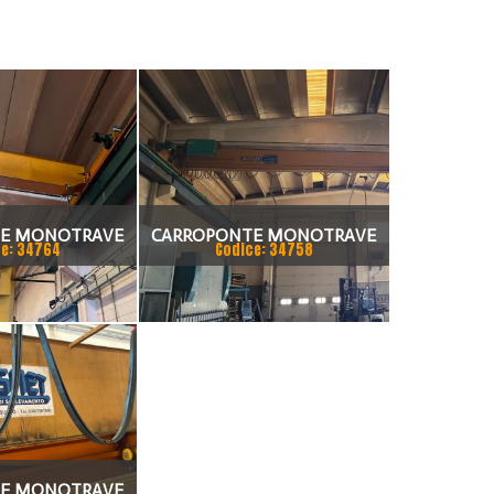
E MONOTRAVE
CARROPONTE MONOTRAVE
e: 34764
Codice: 34758
 3.2 TON
BONFANTI 5 TON
NTO18350 MM
SCARTAMENTO 18690 MM
O 2007
ANNO 1999
E MONOTRAVE