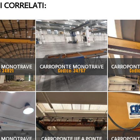
 CORRELATI:
 MONOTRAVE
CARROPONTE MONOTRAVE
CARROPONT
: 34821
Codice: 34767
Codic
 SCARTAMENTO
OMIS 5 TON SCARTAMENTO
MARTE
0 MM
7280MM ANNO
SCARTAME
ANN
 MONOTRAVE
CARROPONTE IIE A PONTE
CARROPONT