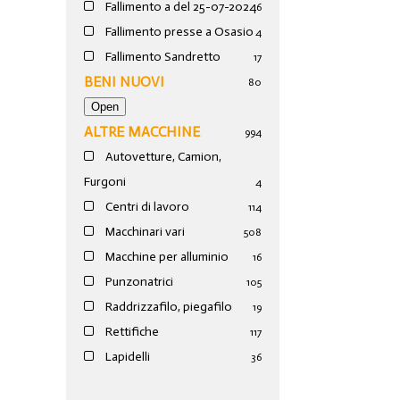
Fallimento a del 25-07-2024
6
Fallimento presse a Osasio
4
Fallimento Sandretto
17
BENI NUOVI
80
ALTRE MACCHINE
994
Autovetture, Camion,
Furgoni
4
Centri di lavoro
114
Macchinari vari
508
Macchine per alluminio
16
Punzonatrici
105
Raddrizzafilo, piegafilo
19
Rettifiche
117
Lapidelli
36