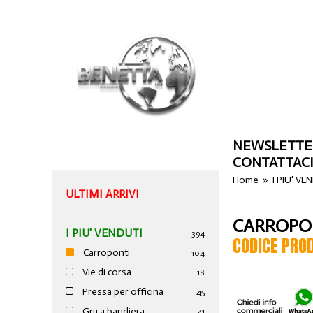
NEWSLETTE
CONTATTAC
Home
»
I PIU' VE
ULTIMI ARRIVI
CARROPO
I PIU' VENDUTI
394
CODICE PRO
Carroponti
104
Vie di corsa
18
Pressa per officina
45
Gru a bandiera
41