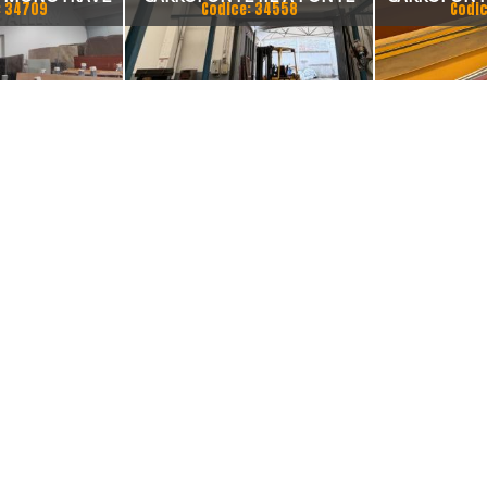
: 34709
Codice: 34558
Codic
M 2 TON
MONOTRAVE IN PROFILATO
COSMET SCA
CON CARRO PARANCO
MM PORT
ELETTRICO A FUNE