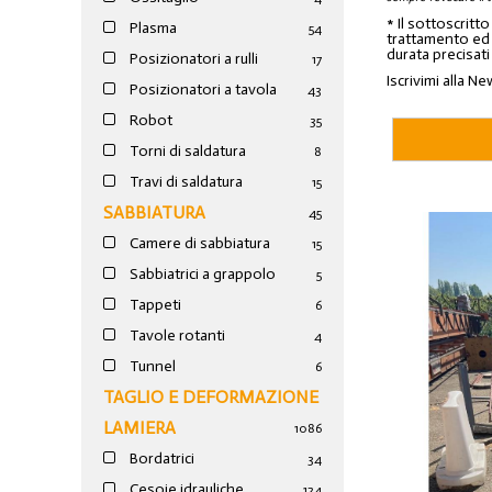
* Il sottoscritt
Plasma
54
trattamento ed a
durata precisati
Posizionatori a rulli
17
Iscrivimi alla Ne
Posizionatori a tavola
43
Robot
35
Torni di saldatura
8
Travi di saldatura
15
SABBIATURA
45
Camere di sabbiatura
15
Sabbiatrici a grappolo
5
Tappeti
6
Tavole rotanti
4
Tunnel
6
TAGLIO E DEFORMAZIONE
LAMIERA
1086
Bordatrici
34
Cesoie idrauliche
124