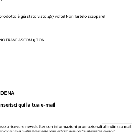
 prodotto è già stato visto 467 volte! Non fartelo scappare!
NOTRAVE ASCOM 5 TON
1
MODENA
inserisci qui la tua e-mail
nso a ricevere newsletter con informazioni promozionali all'indirizzo mai
:
tuo consenso in qualsiasi momento come indicato nella nostra informativa Privacy)