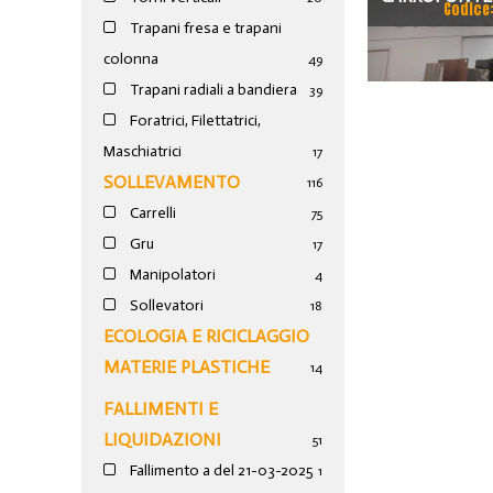
Codice
Trapani fresa e trapani
TECNOCA
colonna
49
Trapani radiali a bandiera
39
Foratrici, Filettatrici,
Maschiatrici
17
SOLLEVAMENTO
116
Carrelli
75
Gru
17
Manipolatori
4
Sollevatori
18
ECOLOGIA E RICICLAGGIO
MATERIE PLASTICHE
14
FALLIMENTI E
LIQUIDAZIONI
51
Fallimento a del 21-03-2025
1