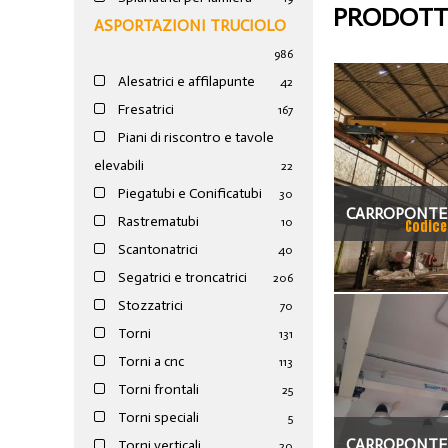
PRODOTTI
ASPORTAZIONI TRUCIOLO
986
Alesatrici e affilapunte
42
Fresatrici
167
Piani di riscontro e tavole
elevabili
22
Piegatubi e Conificatubi
30
CARROPONTE
Rastrematubi
10
Codice
DEMAG 5 TON
Scantonatrici
40
Segatrici e troncatrici
206
1619
Stozzatrici
70
Torni
131
Torni a cnc
113
Torni frontali
25
Torni speciali
5
CARROPONTE
Torni verticali
20