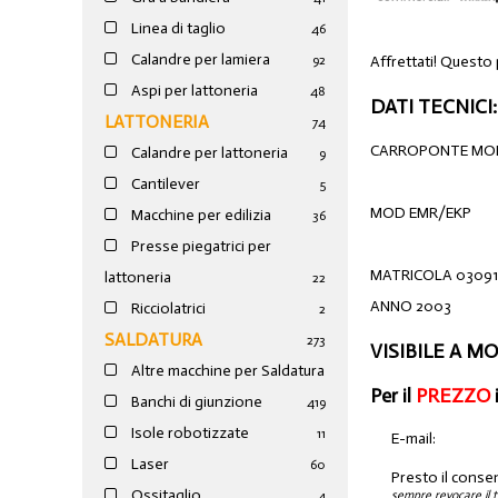
Linea di taglio
46
Calandre per lamiera
Affrettati! Questo
92
Aspi per lattoneria
48
DATI TECNICI:
LATTONERIA
74
CARROPONTE MO
Calandre per lattoneria
9
Cantilever
5
MOD EMR/EKP
Macchine per edilizia
36
Presse piegatrici per
MATRICOLA 0309
lattoneria
22
ANNO 2003
Ricciolatrici
2
SALDATURA
273
VISIBILE A 
Altre macchine per Saldatura
Per il
PREZZO
Banchi di giunzione
4
19
Isole robotizzate
11
E-mail:
Laser
60
Presto il conse
Ossitaglio
sempre revocare il 
4