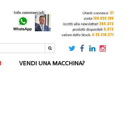
31
Utenti connessi:
109.020.186
visite
204.373
iscritti alla newsletter!
4.073
prodotti disponibili
€ 25.210.271
valore dello Stock:
I
VENDI UNA MACCHINA?