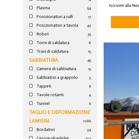
Iscrivimi alla Ne
Plasma
54
Posizionatori a rulli
17
Posizionatori a tavola
43
Robot
35
Torni di saldatura
8
Travi di saldatura
15
SABBIATURA
45
Camere di sabbiatura
15
Sabbiatrici a grappolo
5
Tappeti
6
Tavole rotanti
4
Tunnel
6
TAGLIO E DEFORMAZIONE
LAMIERA
1086
Bordatrici
34
Cesoie idrauliche
124