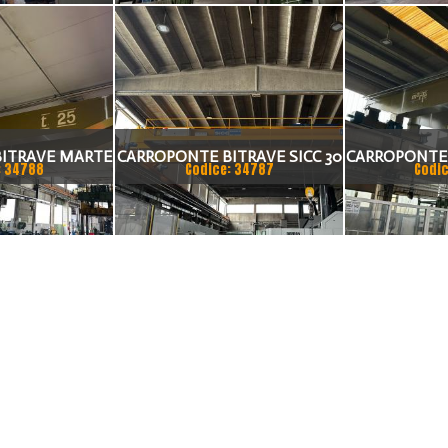
 1980
ITRAVE MARTE
CARROPONTE BITRAVE SICC 30
CARROPONTE
: 34788
Codice: 34787
Codic
AMENTO 14000
TON SCARTAMENTO 14000
50 TON SCA
M
MM ANNO 2015
MM A