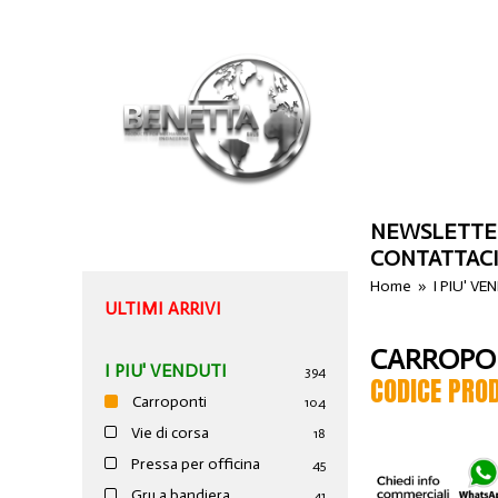
NEWSLETTE
CONTATTAC
Home
»
I PIU' VE
ULTIMI ARRIVI
CARROPON
I PIU' VENDUTI
394
CODICE PRO
Carroponti
104
Vie di corsa
18
Pressa per officina
45
Gru a bandiera
41