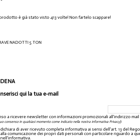
prodotto è già stato visto 413 volte! Non fartelo scappare!
RAVE NADOTTI 5 TON
MODENA
inserisci qui la tua e-mail
nso a ricevere newsletter con informazioni promozionali all'indirizzo mai
:
tuo consenso in qualsiasi momento come indicato nella nostra informativa Privacy)
o dichiara di aver ricevuto completa informativa ai sensi dell'art. 13 del 
lla comunicazione dei propri dati personali con particolare riguardo a quelli c
 nell'informativa.