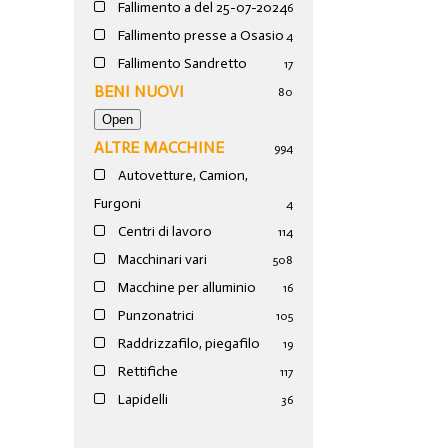
Fallimento a del 25-07-2024
6
Fallimento presse a Osasio
4
Fallimento Sandretto
17
BENI NUOVI
80
ALTRE MACCHINE
994
Autovetture, Camion,
Furgoni
4
Centri di lavoro
114
Macchinari vari
508
Macchine per alluminio
16
Punzonatrici
105
Raddrizzafilo, piegafilo
19
Rettifiche
117
Lapidelli
36