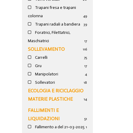
Trapani fresa e trapani
colonna
49
Trapani radiali a bandiera
39
Foratrici, Filettatrici,
Maschiatrici
17
SOLLEVAMENTO
116
Carrelli
75
Gru
17
Manipolatori
4
Sollevatori
18
ECOLOGIA E RICICLAGGIO
MATERIE PLASTICHE
14
FALLIMENTI E
LIQUIDAZIONI
51
Fallimento a del 21-03-2025
1