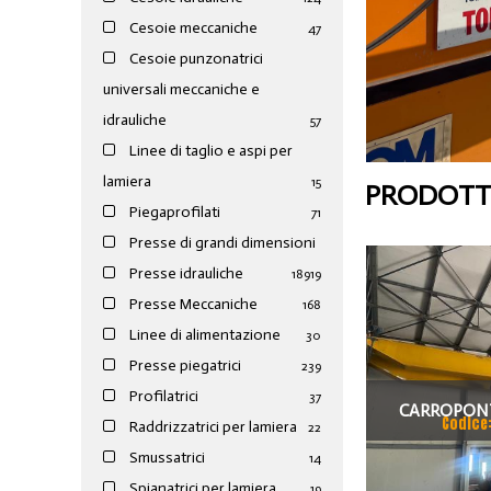
Cesoie meccaniche
47
Cesoie punzonatrici
universali meccaniche e
idrauliche
57
Linee di taglio e aspi per
lamiera
15
PRODOTTI
Piegaprofilati
71
Presse di grandi dimensioni
Presse idrauliche
189
19
Presse Meccaniche
168
Linee di alimentazione
30
Presse piegatrici
239
Profilatrici
37
CARROPONT
Codice
Raddrizzatrici per lamiera
22
MELONI
Smussatrici
14
SCARTAMENT
Spianatrici per lamiera
19