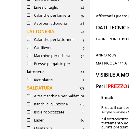
Linea di taglio
46
Calandre per lamiera
Affrettati! Questo 
92
Aspi per lattoneria
48
DATI TECNICI:
LATTONERIA
74
CARROPONTE BIT
Calandre per lattoneria
9
Cantilever
5
ANNO 1989
Macchine per edilizia
36
MATRICOLA 135 A
Presse piegatrici per
lattoneria
22
VISIBILE A 
Ricciolatrici
2
Per il
PREZZO
SALDATURA
273
Altre macchine per Saldatura
E-mail:
Banchi di giunzione
4
19
Presto il conse
Isole robotizzate
sempre revocare il 
11
* Il sottoscritt
Laser
60
trattamento ed a
durata precisati
Ossitaglio
4