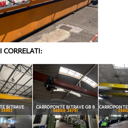
 CORRELATI:
E BITRAVE
CARROPONTE BITRAVE GB 8
CARROPONTE
: 34802
Codice: 34791
Codic
 10 TON
TON SCARTAMENTO 17000
20 TON SCA
O 18875 MM
MM
MM A