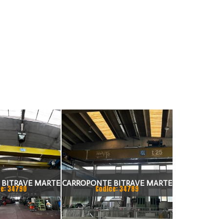
 BITRAVE MARTE
CARROPONTE BITRAVE MARTE
e: 34790
Codice: 34789
RTAMENTO 17000
25 TON SCARTAMENTO 16000
NNO 1997
MM