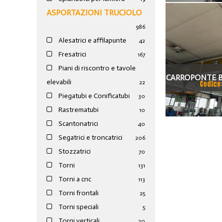
ASPORTAZIONI TRUCIOLO
ANNO
986
Alesatrici e affilapunte
42
Fresatrici
167
Piani di riscontro e tavole
CARROPONTE B
elevabili
22
Codice
25 TON SCART
Piegatubi e Conificatubi
30
Rastrematubi
10
M
Scantonatrici
40
Segatrici e troncatrici
206
Stozzatrici
70
Torni
131
Torni a cnc
113
Torni frontali
25
Torni speciali
5
Torni verticali
20