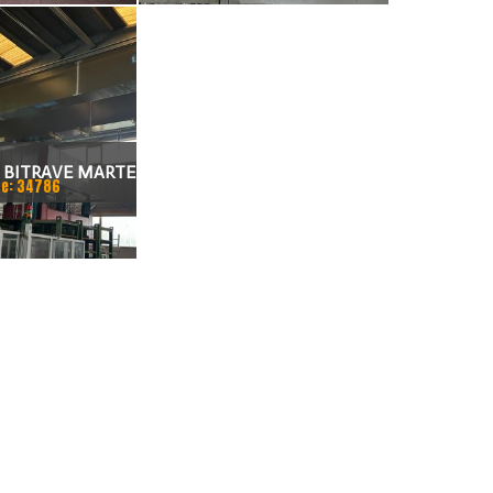
 BITRAVE MARTE
e: 34786
RTAMETO 16000
NNO 1997