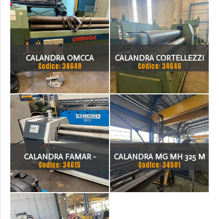
CALANDRA OMCCA
CALANDRA CORTELLEZZI
Codice: 34648
Codice: 34646
TRE RULLI
CALANDRA FAMAR -
CALANDRA MG MH 325 M
Codice: 34615
Codice: 34501
SYNCRO
3000X20/25MM