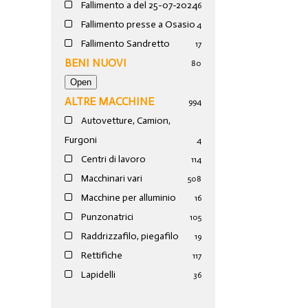
Fallimento a del 25-07-2024
6
Fallimento presse a Osasio
4
Fallimento Sandretto
17
BENI NUOVI
80
ALTRE MACCHINE
994
Autovetture, Camion,
Furgoni
4
Centri di lavoro
114
Macchinari vari
508
Macchine per alluminio
16
Punzonatrici
105
Raddrizzafilo, piegafilo
19
Rettifiche
117
Lapidelli
36