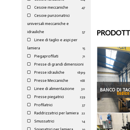
Cesoie meccaniche
47
Cesoie punzonatrici
universali meccaniche e
PRODOTTI
idrauliche
57
Linee di taglio e aspi per
lamiera
15
Piegaprofilati
71
Presse di grandi dimensioni
Presse idrauliche
189
19
Presse Meccaniche
168
Linee di alimentazione
30
BANCO DI TAG
Codice
Presse piegatrici
239
CON SCARICO
Profilatrici
37
LATERALE OSC
Raddrizzatrici per lamiera
22
JOL
Smussatrici
14
Spianatrici per lamiera
19