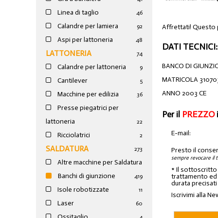
Linea di taglio
46
Calandre per lamiera
Affrettati! Questo
92
Aspi per lattoneria
48
DATI TECNICI:
LATTONERIA
74
BANCO DI GIUNZI
Calandre per lattoneria
9
MATRICOLA 31070
Cantilever
5
ANNO 2003 CE
Macchine per edilizia
36
Presse piegatrici per
Per il
PREZZO
lattoneria
22
E-mail:
Ricciolatrici
2
SALDATURA
273
Presto il conse
sempre revocare il 
Altre macchine per Saldatura
* Il sottoscritt
Banchi di giunzione
trattamento ed a
4
19
durata precisati
Isole robotizzate
11
Iscrivimi alla Ne
Laser
60
Ossitaglio
4