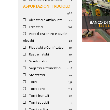
ASPORTAZIONI TRUCIOLO
986
Alesatrici e affilapunte
42
BANCO DI 
Codice
Fresatrici
167
COMPRESO 
Piani di riscontro e tavole
elevabili
22
Piegatubi e Conificatubi
30
Rastrematubi
10
Scantonatrici
40
Segatrici e troncatrici
206
Stozzatrici
70
Torni
131
Torni a cnc
113
Torni frontali
25
Torni speciali
5
Torni verticali
20