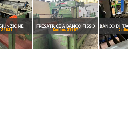
GIUNZIONE
FRESATRICE A BANCO FISSO
BANCO DI TA
: 33534
Codice: 32757
Codic
SALDATRICE
MECOF 6000MM
DA 2500X1250
CON GENER
DYNAMICS 6
THERMAL DY