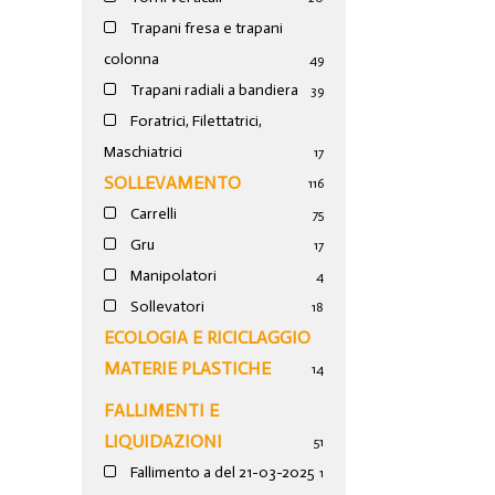
Trapani fresa e trapani
colonna
49
Trapani radiali a bandiera
39
Foratrici, Filettatrici,
Maschiatrici
17
SOLLEVAMENTO
116
Carrelli
75
Gru
17
Manipolatori
4
Sollevatori
18
ECOLOGIA E RICICLAGGIO
MATERIE PLASTICHE
14
FALLIMENTI E
LIQUIDAZIONI
51
Fallimento a del 21-03-2025
1