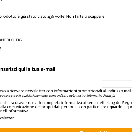
 prodotto è già stato visto 436 volte! Non fartelo scappare!
ONE BLO TIG
3
inserisci qui la tua e-mail
nso a ricevere newsletter con informazioni promozionali all'indirizzo mai
:
tuo consenso in qualsiasi momento come indicato nella nostra informativa Privacy)
o dichiara di aver ricevuto completa informativa ai sensi dell'art. 13 del 
lla comunicazione dei propri dati personali con particolare riguardo a quelli c
 nell'informativa.
wsletter: