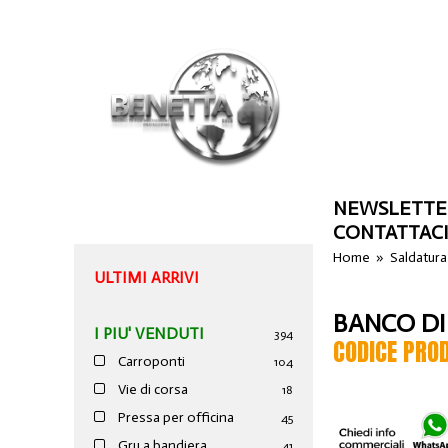
NEWSLETTE
CONTATTAC
Home
»
Saldatura
ULTIMI ARRIVI
BANCO DI
I PIU' VENDUTI
394
CODICE PRO
Carroponti
104
Vie di corsa
18
Pressa per officina
45
Gru a bandiera
41