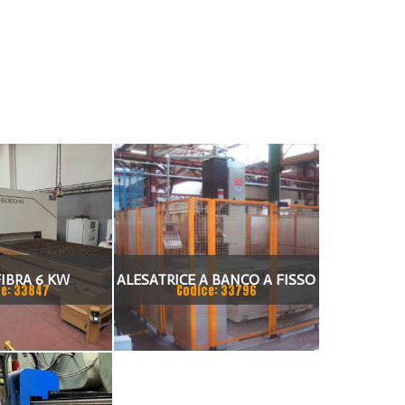
FIBRA 6 KW
ALESATRICE A BANCO A FISSO
e: 33847
Codice: 33796
IONI BANCO
A CNC ECS 2401
 MARCA OPERA