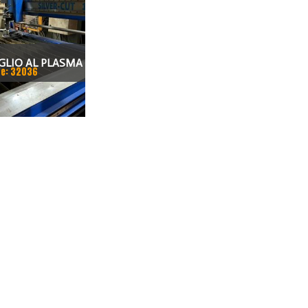
GLIO AL PLASMA
e: 32036
 NUOVO "C.A.M."
ATORE THERMAL
0A PRODUTTORE:
NAMICS CODICE
PR