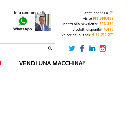
71
Utenti connessi:
109.006.897
visite
204.370
iscritti alla newsletter!
4.073
prodotti disponibili
€ 25.210.271
valore dello Stock:
I
VENDI UNA MACCHINA?