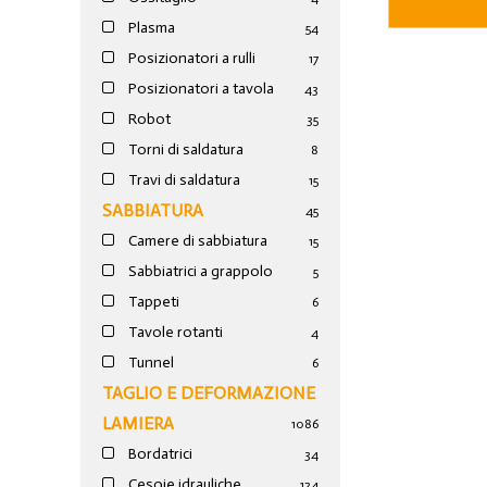
Plasma
54
Posizionatori a rulli
17
Posizionatori a tavola
43
Robot
35
Torni di saldatura
8
Travi di saldatura
15
SABBIATURA
45
Camere di sabbiatura
15
Sabbiatrici a grappolo
5
Tappeti
6
Tavole rotanti
4
Tunnel
6
TAGLIO E DEFORMAZIONE
LAMIERA
1086
Bordatrici
34
Cesoie idrauliche
124