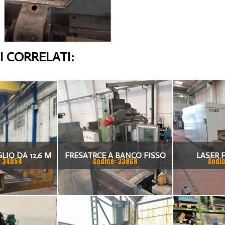
 CORRELATI:
LIO DA 12,6 M
FRESATRCE A BANCO FISSO
LASER 
: 34054
Codice: 33868
Codic
 FRONTALE E
NOVAR KBF 1000
DIMENS
AM HSEL 50/1
1500X3000
LY –