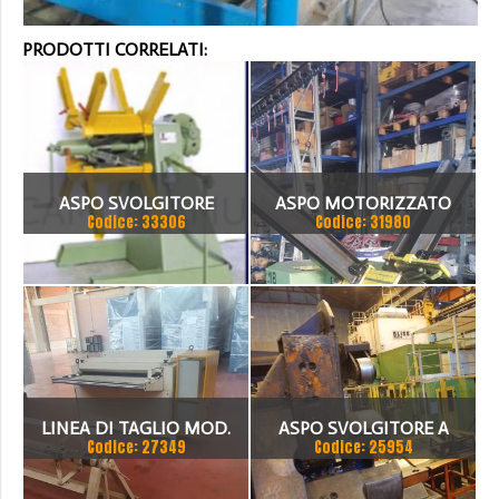
PRODOTTI CORRELATI:
ASPO SVOLGITORE
ASPO MOTORIZZATO
Codice: 33306
Codice: 31980
MOTORIZZATO CAMU –
SVOLGITORE PORTATA 15
SERIE L –
Q.LI
LINEA DI TAGLIO MOD.
ASPO SVOLGITORE A
Codice: 27349
Codice: 25954
MINI SPESSORE 1,25MM
DOPPIO MANDRINO CON