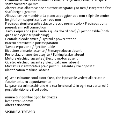
Diametro albero veloce riduttore integrato: 90 mm / Integrated quick
shaft diameter: 90 mm
Altezza asse albero veloce riduttore integrato: 320 mm / Integrated fast
shaft height: 320 mm
Altezza centro mandrino da piano appoggio: 1200 mm / Spindle centre
height from support surface: 1200 mm
Predisposizioni presenti: attacco braccio premirotolo / Predispositions
present: arm roll connection
Tavola espulsione (sia candele guida che cilindro) / Ejection table (both
guide and cylinder spark plugs)
Centrale oleodinamica / Hydraulic power station
Braccio premirotolo portaseparatori
Tavola espulsione / Ejection table
Riduttore primario: assente / Primary reducer: absent
Freno stazionamento: assente / Parking brake: absent
Motore elettrico: assente / Electric motor: absent
Quadro elettrico: assente / Electrical panel: absent
Marcatura identificativa pre o post CE: assente / Pre or post CE
identification marking: absent
B) Bene in buone condizioni d'uso, che è possibile vedere allacciato e
funzionante, su appuntamento.
La garanzia sul macchinario è la sua funzionalità in ogni sua parte, ed è
possibile visionare il collaudo.
misure di ingombro 2700 lunghezza
larghezza 1600mm
altezza 1800mm
VISIBILE A TREVISO