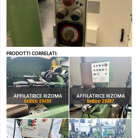
PRODOTTI CORRELATI:
AFFILATRICE RIZOMA
AFFILATRICE RIZOMA
Codice: 29490
Codice: 29487
R500S
R500S