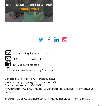
AFFILATRICE BREDA AFP80
Codice: 22971
ANNO '89
E-mail:
info@benettasrl.com
PEC:
benetta.srl@pec.it
Tel:
+39 0422 1725325
Massimo Benetta: +39
(clicca qui)
.
Benetta S.r.l.s - P.IVA e C.F: 05276980264
Via Noalese, 39 - 31059 Zero Branco (TV)
Codice destinatario: M5UXCR1
INFORMATIVA AL TRATTAMENTO DEI DATI PERSONALI
|
Informativa sui
cookies
© 2008 - 2026
CoseDiRete.Com
. All Rights Reserved -
xml sitemap