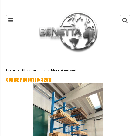
Home
»
Altre macchine
»
Macchinari vari
CODICE PRODOTTO: 32511