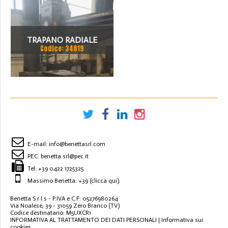
TRAPANO RADIALE
Codice: 34819
SBRACCIO 3000 MM. FORO
100 MM
E-mail:
info@benettasrl.com
PEC:
benetta.srl@pec.it
Tel:
+39 0422 1725325
Massimo Benetta: +39
(clicca qui)
.
Benetta S.r.l.s - P.IVA e C.F: 05276980264
Via Noalese, 39 - 31059 Zero Branco (TV)
Codice destinatario: M5UXCR1
INFORMATIVA AL TRATTAMENTO DEI DATI PERSONALI
|
Informativa sui
cookies