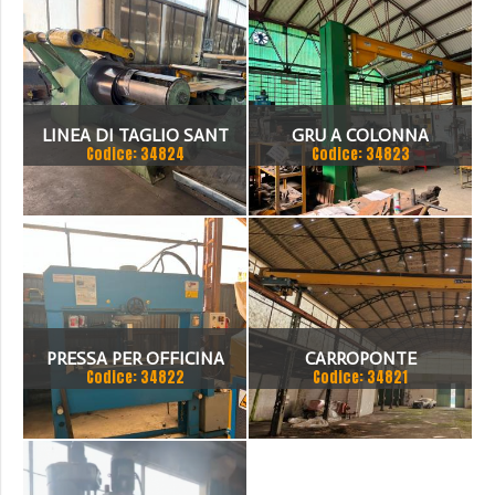
LINEA DI TAGLIO SANT
GRU A COLONNA
Codice: 34824
Codice: 34823
1500 X 3 MM
PUPPINATO 1 TON
PRESSA PER OFFICINA
CARROPONTE
Codice: 34822
Codice: 34821
SICMI 100 TON
MONOTRAVE DEMAG 5
TON SCARTAMENTO 16190
MM