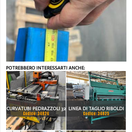
POTREBBERO INTERESSARTI ANCHE:
CURVATUBI PEDRAZZOLI 32
LINEA DI TAGLIO RIBOLDI
Codice: 34826
Codice: 34825
- 3 ASSI CNC
1500 X 2MM